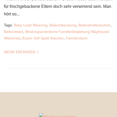
für frischgebackene Eltern doch sehr verwirrend sein. Man
hört so...
Tags:
Baby Lead Weaning
,
Beikostberatung
,
Beikostreifezeichen
,
Beikoststart
,
Bindungsorientierte Familienbegleitung Waghäusel
Wiesental
,
Essen Soll Spaß Machen
,
Familientisch
MEHR ERFAHREN